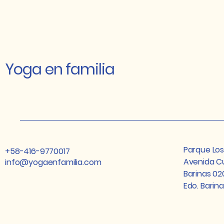
Yoga en familia
Parque Lo
+58-416-9770017
Avenida Cu
info@yogaenfamilia.com
Barinas 02
Edo. Barin