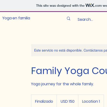
This site was designed with the
.com
web
Yoga en familia
Este servicio no está disponible. Contáctanos p
Family Yoga Co
Yoga journey for the whole family.
150
dólares
Finalizado
F
USD 150
Location 1
estadounidenses