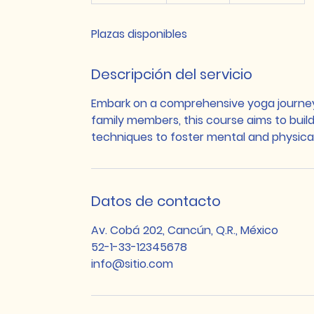
i
n
Plazas disponibles
a
l
i
Descripción del servicio
z
a
Embark on a comprehensive yoga journey w
d
family members, this course aims to bui
o
techniques to foster mental and physical
Datos de contacto
Av. Cobá 202, Cancún, Q.R., México
52-1-33-12345678
info@sitio.com